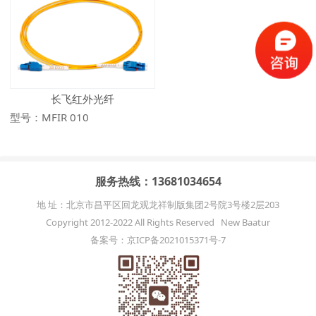
长飞红外光纤
型号：MFIR 010
服务热线：13681034654
地 址：北京市昌平区回龙观龙祥制版集团2号院3号楼2层203
Copyright 2012-2022 All Rights Reserved New Baatur
备案号：京ICP备2021015371号-7